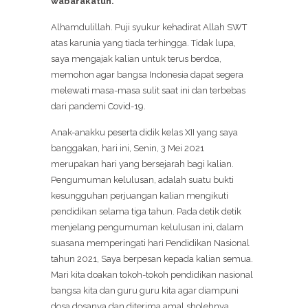
wabarakatuh.
Alhamdulillah. Puji syukur kehadirat Allah SWT
atas karunia yang tiada terhingga. Tidak lupa,
saya mengajak kalian untuk terus berdoa,
memohon agar bangsa Indonesia dapat segera
melewati masa-masa sulit saat ini dan terbebas
dari pandemi Covid-19.
Anak-anakku peserta didik kelas XII yang saya
banggakan, hari ini, Senin, 3 Mei 2021
merupakan hari yang bersejarah bagi kalian.
Pengumuman kelulusan, adalah suatu bukti
kesungguhan perjuangan kalian mengikuti
pendidikan selama tiga tahun. Pada detik detik
menjelang pengumuman kelulusan ini, dalam
suasana memperingati hari Pendidikan Nasional
tahun 2021, Saya berpesan kepada kalian semua.
Mari kita doakan tokoh-tokoh pendidikan nasional
bangsa kita dan guru guru kita agar diampuni
dosa dosanya dan diterima amal sholehnya.