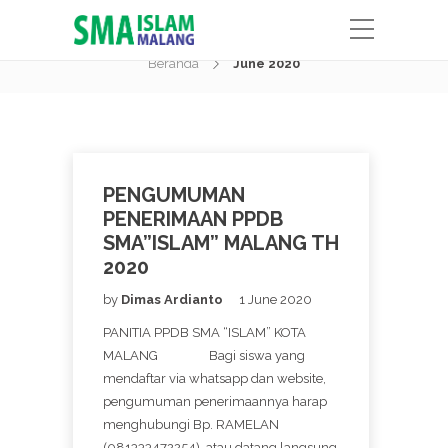
Month:
June 2020
Beranda
June 2020
PENGUMUMAN
PENERIMAAN PPDB
SMA”ISLAM” MALANG TH
2020
by
Dimas Ardianto
1 June 2020
PANITIA PPDB SMA “ISLAM” KOTA
MALANG Bagi siswa yang
mendaftar via whatsapp dan website,
pengumuman penerimaannya harap
menghubungi Bp. RAMELAN
(081333472254) atau datang langsung