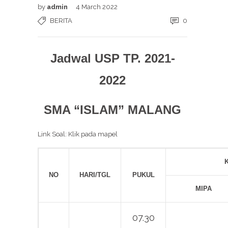
by
admin
4 March 2022
BERITA
0
Jadwal USP TP. 2021-
2022
SMA “ISLAM” MALANG
Link Soal: Klik pada mapel
NO
HARI/TGL
PUKUL
MIPA
07.30