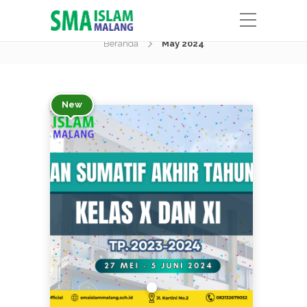
Month:
May 2024
Beranda
May 2024
New