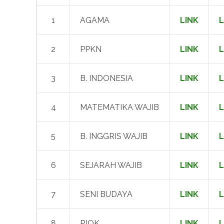
1
AGAMA
LINK
L
2
PPKN
LINK
L
3
B. INDONESIA
LINK
L
4
MATEMATIKA WAJIB
LINK
L
5
B. INGGRIS WAJIB
LINK
L
6
SEJARAH WAJIB
LINK
L
7
SENI BUDAYA
LINK
L
8
PJOK
LINK
L