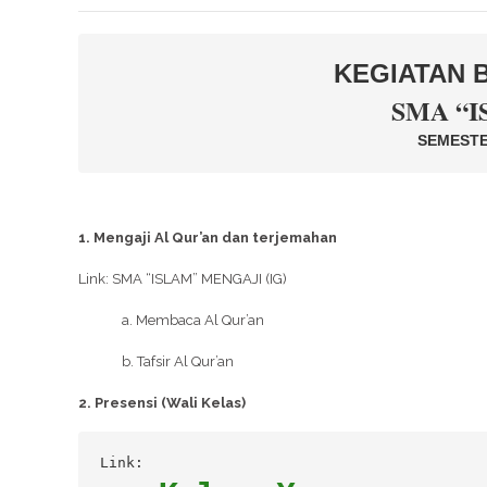
KEGIATAN 
SMA “
SEMESTER
1. Mengaji Al Qur’an dan terjemahan
Link: SMA “ISLAM” MENGAJI (IG)
a. Membaca Al Qur’an
b. Tafsir Al Qur’an
2. Presensi (Wali Kelas)