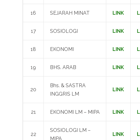
16
SEJARAH MINAT
LINK
L
17
SOSIOLOGI
LINK
L
18
EKONOMI
LINK
L
19
BHS. ARAB
LINK
L
Bhs. & SASTRA
20
LINK
L
INGGRIS LM
21
EKONOMI LM – MIPA
LINK
L
SOSIOLOGI LM –
22
LINK
L
MIPA