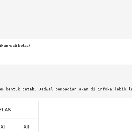
ikan wali kelas)
am bentuk 
cetak
. Jadwal pembagian akan di infoka lebih l
ELAS
XI
XII