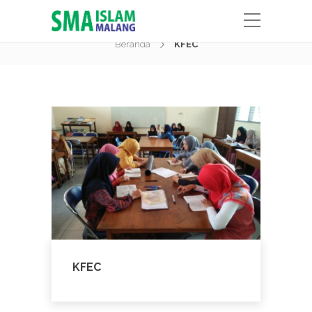
Portfolio Category:
KFEC
Beranda
KFEC
KFEC